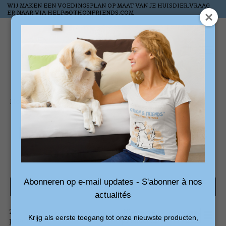
WIJ MAKEN EEN VOEDINGSPLAN OP MAAT VAN JE HUISDIER,VRAAG
ER NAAR VIA
HELP@OTHONFRIENDS.COM
Verlanglijst
Winkelw
Home
/
Tags
/
paardensnacks
Producten getagd met
paardensnacks
Abonneren op e-mail updates - S'abonner à nos
Filters weergeven
actualités
2
Sorteren
Nieuwste
Krijg als eerste toegang tot onze nieuwste producten,
producten
op
producten