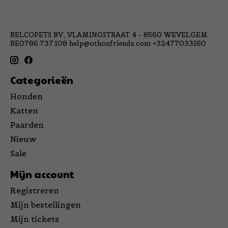
BELCOPETS BV, VLAMINGSTRAAT 4 - 8560 WEVELGEM
BE0786.737.108
help@othonfriends.com
+32477033160
Categorieën
Honden
Katten
Paarden
Nieuw
Sale
Mijn account
Registreren
Mijn bestellingen
Mijn tickets