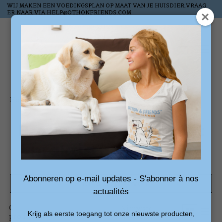
WIJ MAKEN EEN VOEDINGSPLAN OP MAAT VAN JE HUISDIER,VRAAG
ER NAAR VIA
HELP@OTHONFRIENDS.COM
Verlanglijst
Winkelw
Home
/
Tags
/
praktische voerbak
Producten getagd met
praktische voerbak
Abonneren op e-mail updates - S'abonner à nos
Filters weergeven
actualités
0
Sorteren
Nieuwste
Krijg als eerste toegang tot onze nieuwste producten,
producten
op
producten