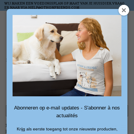
WIJ MAKEN EEN VOEDINGSPLAN OP MAAT VAN JE HUISDIER,VRAAG
ER NAAR VIA
HELP@OTHONFRIENDS.COM
Verlanglijst
Winkelw
Home
/
Tags
/
rustplek
Producten getagd met
rustplek
Abonneren op e-mail updates - S'abonner à nos
Filters weergeven
actualités
1
Sorteren
Nieuwste
Krijg als eerste toegang tot onze nieuwste producten,
producten
op
producten