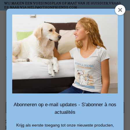
WIJ MAKEN EEN VOEDINGSPLAN OP MAAT VAN JE HUISDIER,VRAAG
ER NAAR VIA
HELP@OTHONFRIENDS.COM
Verlanglijst
Winkelw
Home
/
Tags
/
snoep voor paarden
Producten getagd met
snoep voor paarden
Abonneren op e-mail updates - S'abonner à nos
Filters weergeven
actualités
2
Sorteren
Nieuwste
Krijg als eerste toegang tot onze nieuwste producten,
producten
op
producten