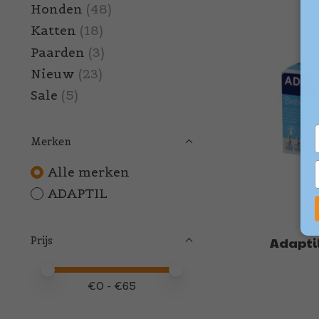
Honden
(48)
Katten
(18)
Paarden
(3)
Nieuw
(23)
Sale
(5)
Merken
Alle merken
ADAPTIL
Prijs
Adaptil 
Minimale prijswaarde
Price maximum value
€
0
- €
65