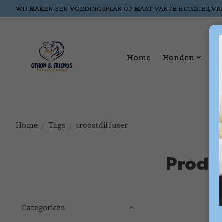
WIJ MAKEN EEN VOEDINGSPLAN OP MAAT VAN JE HUISDIER,VR
Home
Honden
K
Home
/
Tags
/
troostdiffuser
Produ
Categorieën