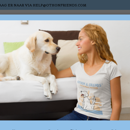
AAG ER NAAR VIA
HELP@OTHONFRIENDS.COM
atten
Paarden
Nieuw
Sale
Cadeaubonnen
cten getagd met troostdi
2 produ