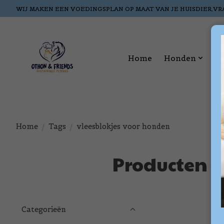
WIJ MAKEN EEN VOEDINGSPLAN OP MAAT VAN JE HUISDIER,VR
Home
Honden
K
Home
/
Tags
/
vleesblokjes voor honden
Producten g
Categorieën