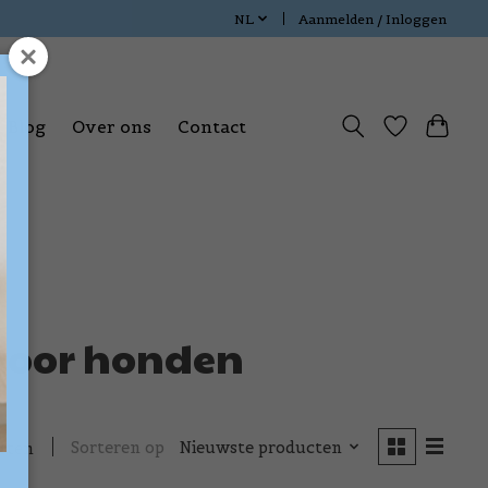
NL
Aanmelden / Inloggen
Blog
Over ons
Contact
 voor honden
Sorteren op
Nieuwste producten
cten