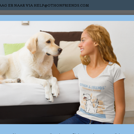
AAG ER NAAR VIA
HELP@OTHONFRIENDS.COM
atten
Paarden
Nieuw
Sale
Cadeaubonnen
etagd met vleesblokjes
1 produ