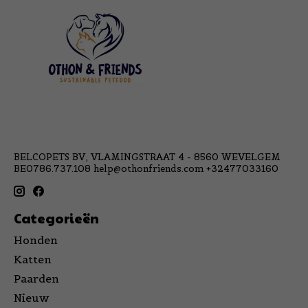
BELCOPETS BV, VLAMINGSTRAAT 4 - 8560 WEVELGEM
BE0786.737.108
help@othonfriends.com
+32477033160
Categorieën
Honden
Katten
Paarden
Nieuw