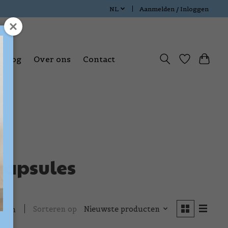
NL
Aanmelden / Inloggen
Blog
Over ons
Contact
capsules
Sorteren op
Nieuwste producten
cten