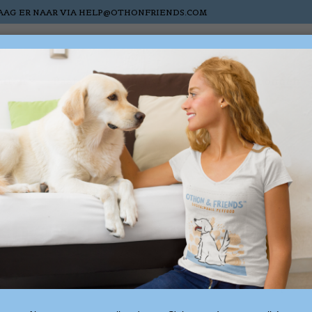
AAG ER NAAR VIA
HELP@OTHONFRIENDS.COM
atten
Paarden
Nieuw
Sale
Cadeaubonnen
en getagd met zalmolie
2 produ