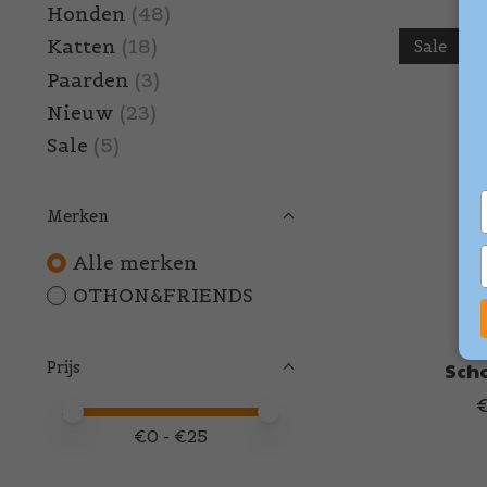
Honden
(48)
Katten
(18)
Sale
Paarden
(3)
Nieuw
(23)
Sale
(5)
Merken
Alle merken
OTHON&FRIENDS
Prijs
Scho
Minimale prijswaarde
Price maximum value
€
0
- €
25