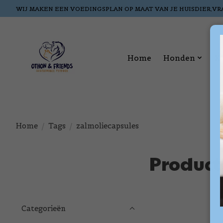
WIJ MAKEN EEN VOEDINGSPLAN OP MAAT VAN JE HUISDIER,VR
Home
Honden
K
Home
/
Tags
/
zalmoliecapsules
Product
Categorieën