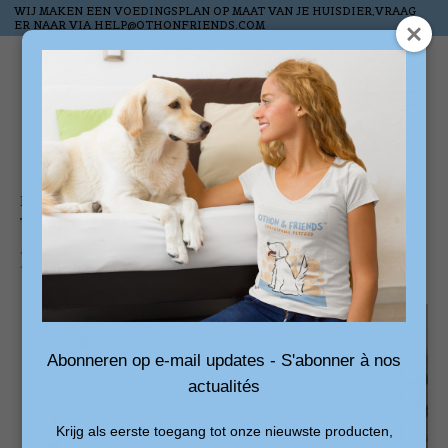
WIJ MAKEN EEN VOEDINGSPLAN OP MAAT VAN JE HUISDIER,VRAAG
ER NAAR VIA
HELP@OTHONFRIENDS.COM
Verlanglijst
Winkelw
Home
/
TRIXIE KATTENMAND TIPI BOHO BEIGE 55X55X65 CM
Product image slideshow Items
Abonneren op e-mail updates - S'abonner à nos
actualités
Krijg als eerste toegang tot onze nieuwste producten,