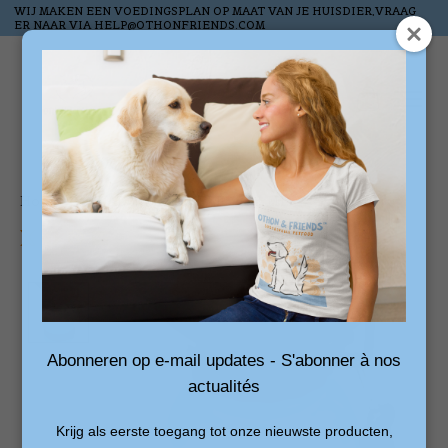
WIJ MAKEN EEN VOEDINGSPLAN OP MAAT VAN JE HUISDIER,VRAAG
ER NAAR VIA
HELP@OTHONFRIENDS.COM
Wish List
Cart
Home
/
AQUADOG DRINKFLES 533 ML
Product image slideshow Items
Abonneren op e-mail updates - S'abonner à nos
actualités
Krijg als eerste toegang tot onze nieuwste producten,