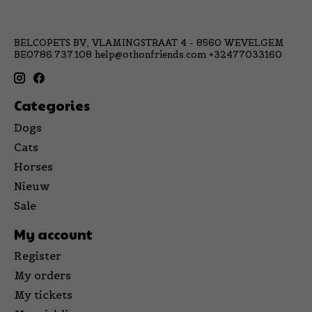
BELCOPETS BV, VLAMINGSTRAAT 4 - 8560 WEVELGEM
BE0786.737.108
help@othonfriends.com
+32477033160
Categories
Dogs
Cats
Horses
Nieuw
Sale
My account
Register
My orders
My tickets