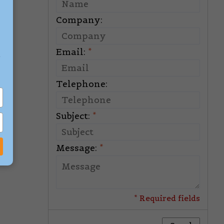
Company:
Email:
*
e
Telephone:
Subject:
*
Message:
*
* Required fields