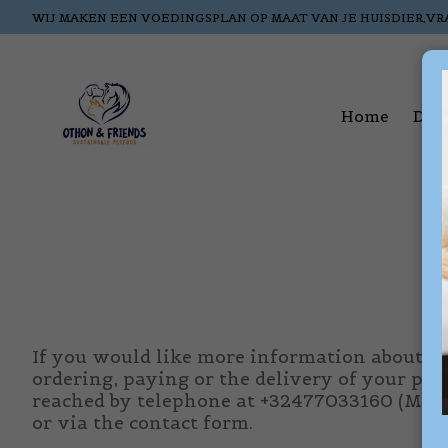
WIJ MAKEN EEN VOEDINGSPLAN OP MAAT VAN JE HUISDIER,VR
Home
Dog
If you would like more information about a 
ordering, paying or the delivery of your pac
reached by telephone at +32477033160 (Mon 
or via the contact form.