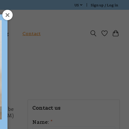
US
Sign up / Log in
Blog
Contact
ith
Contact us
can be
0 PM)
Name:
*