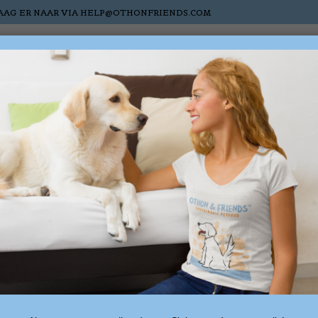
AAG ER NAAR VIA
HELP@OTHONFRIENDS.COM
s
Cats
Horses
Nieuw
Sale
Gift cards
Customer service
specific product or are experiencing problems w
kage, please contact our customer service. This 
to Fri 8:30 AM - 9:00 PM and Sat 10:00 AM - 5:0