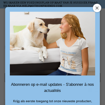
WIJ MAKEN EEN VOEDINGSPLAN OP MAAT VAN JE HUISDIER,VRAAG
ER NAAR VIA
HELP@OTHONFRIENDS.COM
Wish List
Cart
Home
/
Nieuw
Nieuw
Show filters
Abonneren op e-mail updates - S'abonner à nos
19 products
actualités
Sort by
Newest products
Krijg als eerste toegang tot onze nieuwste producten,