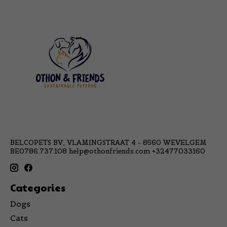
BELCOPETS BV, VLAMINGSTRAAT 4 - 8560 WEVELGEM
BE0786.737.108
help@othonfriends.com
+32477033160
Categories
Dogs
Cats