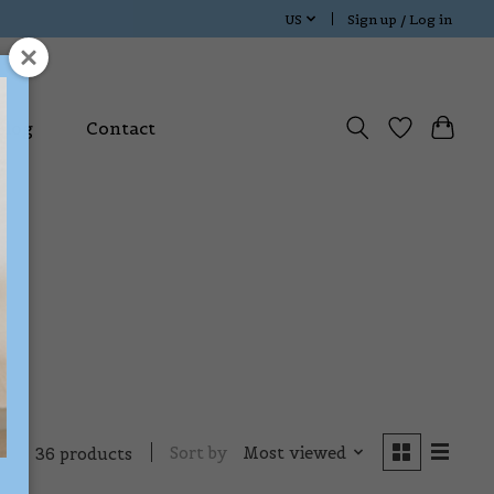
US
Sign up / Log in
Blog
Contact
Sort by
Most viewed
36 products