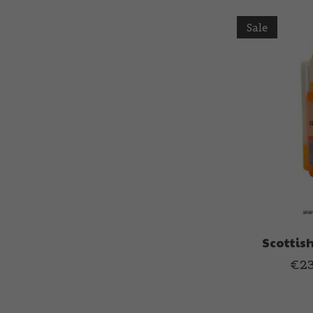
Sale
Scottish
€23