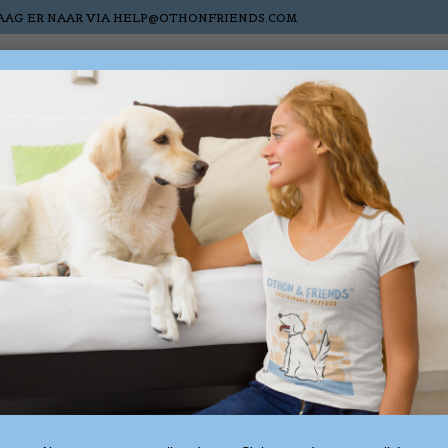
AAG ER NAAR VIA
HELP@OTHONFRIENDS.COM
s
Cats
Horses
Nieuw
Sale
Gift cards
Dogs