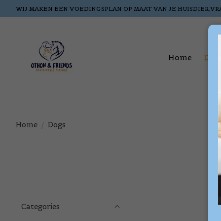
WIJ MAKEN EEN VOEDINGSPLAN OP MAAT VAN JE HUISDIER,VR
Home
Dog
Home
/
Dogs
Categories