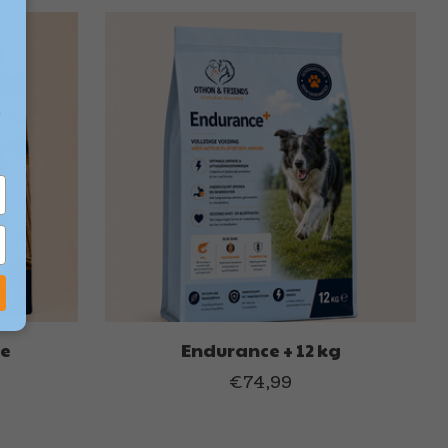
e
ce
Endurance + 12 kg
€74,99