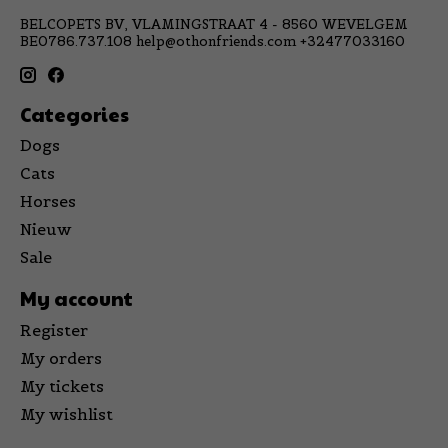
BELCOPETS BV, VLAMINGSTRAAT 4 - 8560 WEVELGEM
BE0786.737.108
help@othonfriends.com
+32477033160
Categories
Dogs
Cats
Horses
Nieuw
Sale
My account
Register
My orders
My tickets
My wishlist