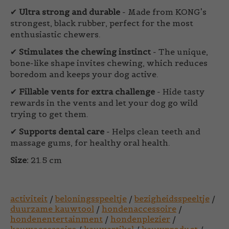
✔
Ultra strong and durable
- Made from KONG's
strongest, black rubber, perfect for the most
enthusiastic chewers.
✔
Stimulates the chewing instinct
- The unique,
bone-like shape invites chewing, which reduces
boredom and keeps your dog active.
✔
Fillable vents for extra challenge
- Hide tasty
rewards in the vents and let your dog go wild
trying to get them.
✔
Supports dental care
- Helps clean teeth and
massage gums, for healthy oral health.
Size:
21.5 cm
activiteit
/
beloningsspeeltje
/
bezigheidsspeeltje
/
duurzame kauwtool
/
hondenaccessoire
/
hondenentertainment
/
hondenplezier
/
kauwaccessoire
/
kauwartikel
/
kauwproduct
/