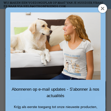
WIJ MAKEN EEN VOEDINGSPLAN OP MAAT VAN JE HUISDIER,VRAAG
ER NAAR VIA
HELP@OTHONFRIENDS.COM
Wish List
Cart
Home
/
KONG EXTREME GOODIE RIBBON ZWART 21,5X8,5X5,5 CM
Product image slideshow Items
Abonneren op e-mail updates - S'abonner à nos
actualités
Krijg als eerste toegang tot onze nieuwste producten,