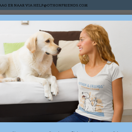
AAG ER NAAR VIA
HELP@OTHONFRIENDS.COM
s
Cats
Horses
Nieuw
Sale
Gift cards
s tagged with anti-schro