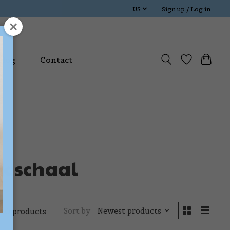
US
Sign up / Log in
Blog
Contact
k schaal
Sort by
Newest products
0 products