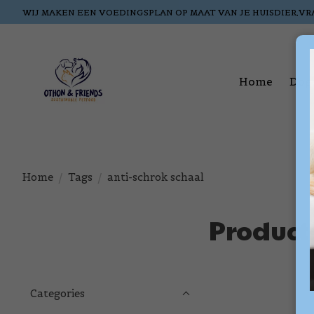
WIJ MAKEN EEN VOEDINGSPLAN OP MAAT VAN JE HUISDIER,VR
Home
Dog
Home
/
Tags
/
anti-schrok schaal
Product
Categories