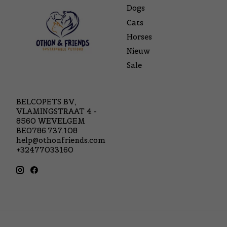
Dogs
Cats
Horses
Nieuw
Sale
BELCOPETS BV,
VLAMINGSTRAAT 4 -
8560 WEVELGEM
BE0786.737.108
help@othonfriends.com
+32477033160