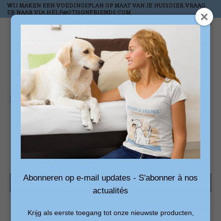
WIJ MAKEN EEN VOEDINGSPLAN OP MAAT VAN JE HUISDIER,VRAAG
ER NAAR VIA
HELP@OTHONFRIENDS.COM
Wish List
Cart
Home
/
Tags
/
graanloze snacks
Products tagged with
graanloze snacks
Abonneren op e-mail updates - S'abonner à nos
Show filters
actualités
1 products
Sort by
Newest products
Krijg als eerste toegang tot onze nieuwste producten,