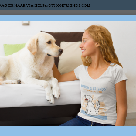
AAG ER NAAR VIA
HELP@OTHONFRIENDS.COM
s
Cats
Horses
Nieuw
Sale
Gift cards
ts tagged with huisdie