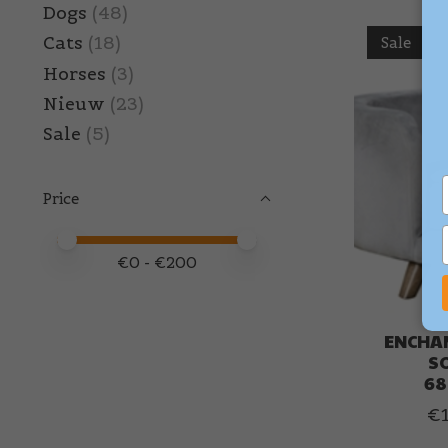
Dogs
(48)
Cats
(18)
Sale
Horses
(3)
Nieuw
(23)
Sale
(5)
Price
Price minimum value
Price maximum value
€
0
- €
200
ENCHA
SO
68
€1