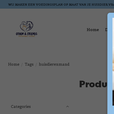
WIJ MAKEN EEN VOEDINGSPLAN OP MAAT VAN JE HUISDIER,VR
Home
Dog
Home
/
Tags
/
huisdierenmand
Produc
Categories