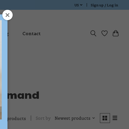
US
Sign up / Log in
Blog
Contact
renmand
Sort by
Newest products
1 products