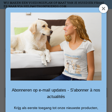
WIJ MAKEN EEN VOEDINGSPLAN OP MAAT VAN JE HUISDIER,VRAAG
ER NAAR VIA
HELP@OTHONFRIENDS.COM
Wish List
Cart
Home
/
Tags
/
kattenknuffels
Products tagged with
kattenknuffels
Abonneren op e-mail updates - S'abonner à nos
Show filters
actualités
1 products
Sort by
Newest products
Krijg als eerste toegang tot onze nieuwste producten,