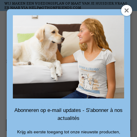
WIJ MAKEN EEN VOEDINGSPLAN OP MAAT VAN JE HUISDIER,VRAAG
ER NAAR VIA
HELP@OTHONFRIENDS.COM
Wish List
Cart
Home
/
Tags
/
kattenlounge met verlichting
Products tagged with
kattenlounge met
verlichting
Abonneren op e-mail updates - S'abonner à nos
actualités
Show filters
Krijg als eerste toegang tot onze nieuwste producten,