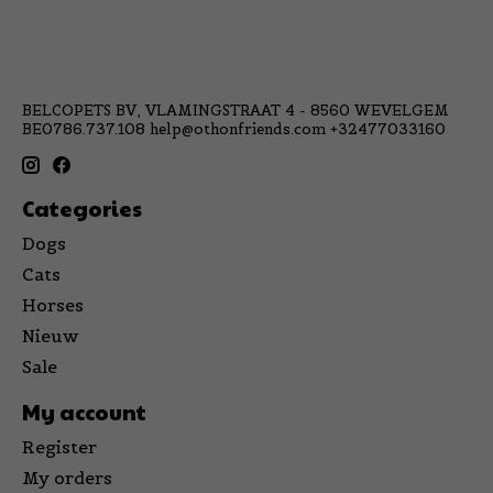
BELCOPETS BV, VLAMINGSTRAAT 4 - 8560 WEVELGEM
BE0786.737.108
help@othonfriends.com
+32477033160
Categories
Dogs
Cats
Horses
Nieuw
Sale
My account
Register
My orders