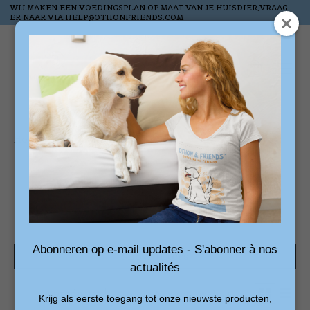
WIJ MAKEN EEN VOEDINGSPLAN OP MAAT VAN JE HUISDIER,VRAAG
ER NAAR VIA
HELP@OTHONFRIENDS.COM
Wish List
Cart
Home
/
Tags
/
kattenlui
Products tagged with
kattenlui
Abonneren op e-mail updates - S'abonner à nos
Show filters
actualités
1 products
Sort by
Newest products
Krijg als eerste toegang tot onze nieuwste producten,