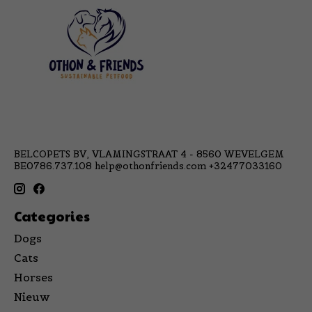
BELCOPETS BV, VLAMINGSTRAAT 4 - 8560 WEVELGEM
BE0786.737.108
help@othonfriends.com
+32477033160
Categories
Dogs
Cats
Horses
Nieuw