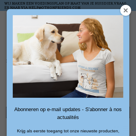
WIJ MAKEN EEN VOEDINGSPLAN OP MAAT VAN JE HUISDIER,VRAAG
ER NAAR VIA
HELP@OTHONFRIENDS.COM
Wish List
Cart
Home
/
Tags
/
kattenmaaltijden
Products tagged with
kattenmaaltijden
Abonneren op e-mail updates - S'abonner à nos
Show filters
actualités
2 products
Sort by
Newest products
Krijg als eerste toegang tot onze nieuwste producten,