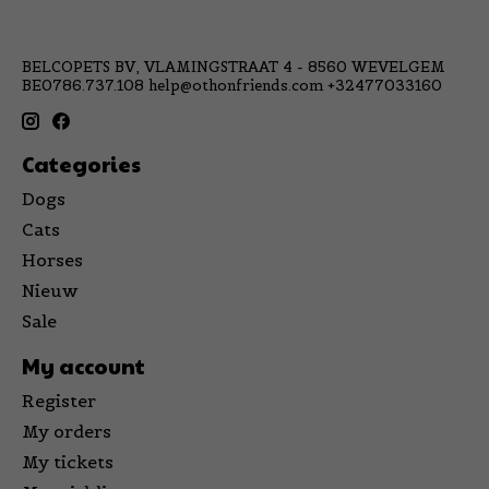
BELCOPETS BV, VLAMINGSTRAAT 4 - 8560 WEVELGEM
BE0786.737.108
help@othonfriends.com
+32477033160
Categories
Dogs
Cats
Horses
Nieuw
Sale
My account
Register
My orders
My tickets