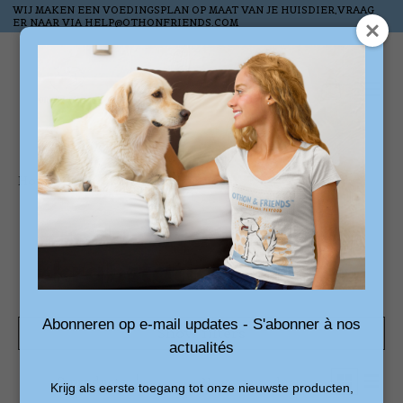
WIJ MAKEN EEN VOEDINGSPLAN OP MAAT VAN JE HUISDIER,VRAAG
ER NAAR VIA
HELP@OTHONFRIENDS.COM
Wish List
Cart
Home
/
Tags
/
krabstation op voet
Products tagged with
krabstation op voet
Abonneren op e-mail updates - S'abonner à nos
Show filters
actualités
0 products
Sort by
Newest products
Krijg als eerste toegang tot onze nieuwste producten,