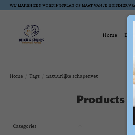
WIJ MAKEN EEN VOEDINGSPLAN OP MAAT VAN JE HUISDIER,VR
Home
Dog
Home
/
Tags
/
natuurlijke schapenvet
Products 
Categories