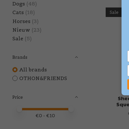
Dogs
(48)
Cats
(18)
Sale
Horses
(3)
Nieuw
(23)
Sale
(5)
Brands
All brands
OTHON&FRIENDS
Price
Shee
Sque
Price minimum value
Price maximum value
€
0
- €
10