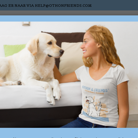
AAG ER NAAR VIA
HELP@OTHONFRIENDS.COM
s
Cats
Horses
Nieuw
Sale
Gift cards
tagged with natuurlijke 