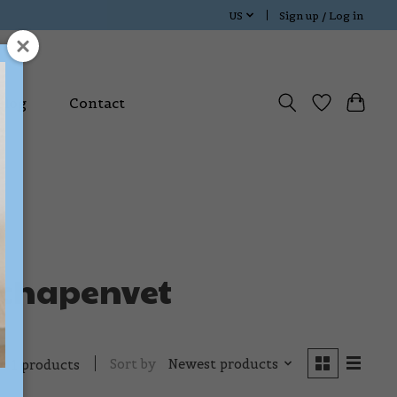
US
Sign up / Log in
Blog
Contact
schapenvet
Sort by
Newest products
1 products