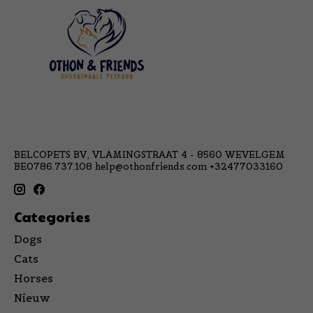
BELCOPETS BV, VLAMINGSTRAAT 4 - 8560 WEVELGEM
BE0786.737.108
help@othonfriends.com
+32477033160
Categories
Dogs
Cats
Horses
Nieuw