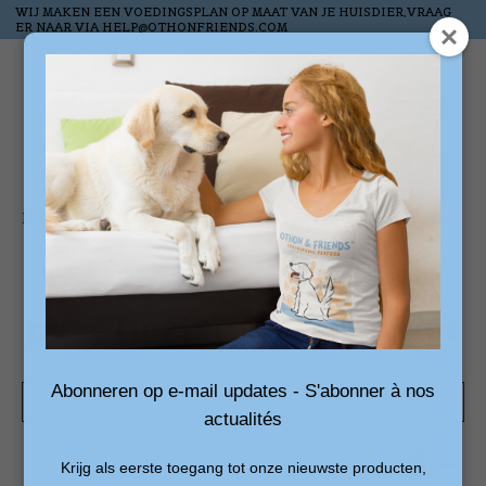
WIJ MAKEN EEN VOEDINGSPLAN OP MAAT VAN JE HUISDIER,VRAAG
ER NAAR VIA
HELP@OTHONFRIENDS.COM
Wish List
Cart
Home
/
Tags
/
pure hertenvleesblokjes
Products tagged with
pure hertenvleesblokjes
Abonneren op e-mail updates - S'abonner à nos
Show filters
actualités
1 products
Sort by
Newest products
Krijg als eerste toegang tot onze nieuwste producten,