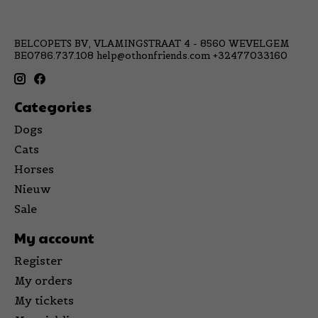
BELCOPETS BV, VLAMINGSTRAAT 4 - 8560 WEVELGEM
BE0786.737.108
help@othonfriends.com
+32477033160
Categories
Dogs
Cats
Horses
Nieuw
Sale
My account
Register
My orders
My tickets