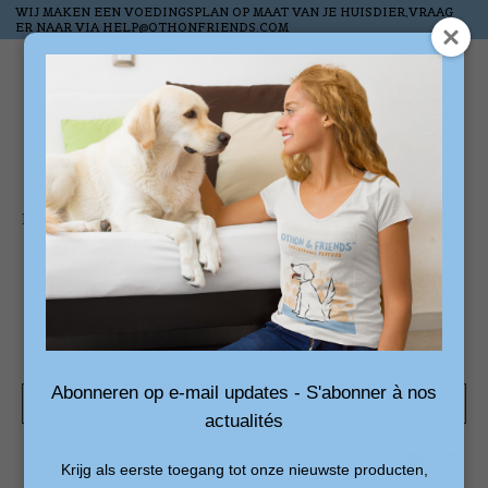
WIJ MAKEN EEN VOEDINGSPLAN OP MAAT VAN JE HUISDIER,VRAAG
ER NAAR VIA
HELP@OTHONFRIENDS.COM
Wish List
Cart
Home
/
Tags
/
smaakvolle eend
Products tagged with
smaakvolle eend
Abonneren op e-mail updates - S'abonner à nos
Show filters
actualités
0 products
Sort by
Newest products
Krijg als eerste toegang tot onze nieuwste producten,