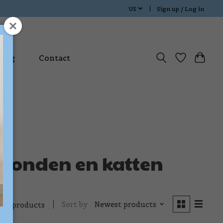
US
Sign up / Log in
Blog
Contact
 honden en katten
Sort by
Newest products
1 products