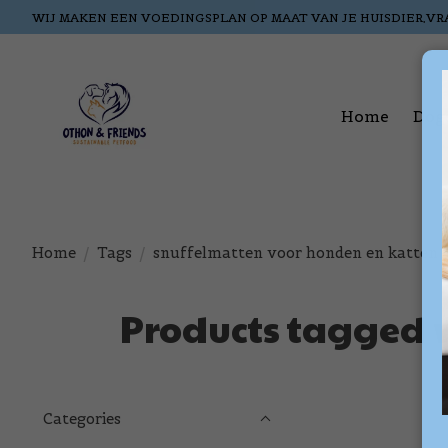
WIJ MAKEN EEN VOEDINGSPLAN OP MAAT VAN JE HUISDIER,VR
Home
Dog
Home
/
Tags
/
snuffelmatten voor honden en katten
Products tagged 
Categories