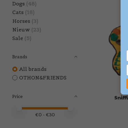
Dogs
(48)
Cats
(18)
Horses
(3)
Nieuw
(23)
Sale
(5)
Brands
All brands
OTHON&FRIENDS
Price
Snif
Price minimum value
Price maximum value
€
0
- €
30