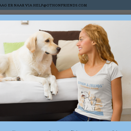
AAG ER NAAR VIA
HELP@OTHONFRIENDS.COM
s
Cats
Horses
Nieuw
Sale
Gift cards
with snuffelmatten voor