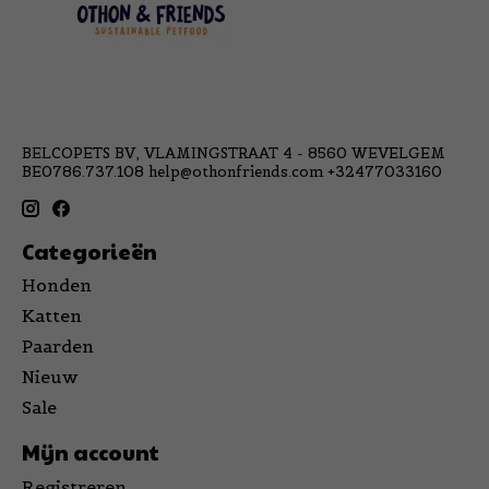
BELCOPETS BV, VLAMINGSTRAAT 4 - 8560 WEVELGEM
BE0786.737.108
help@othonfriends.com
+32477033160
Categorieën
Honden
Katten
Paarden
Nieuw
Sale
Mijn account
Registreren