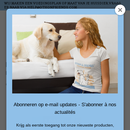
WIJ MAKEN EEN VOEDINGSPLAN OP MAAT VAN JE HUISDIER,VRAAG
ER NAAR VIA
HELP@OTHONFRIENDS.COM
Verlanglijst
Winkelw
Rust en Ontspanning voor Je Hond
met de Adaptil Diffuser
Geplaatst op
25 November 2024
Abonneren op e-mail updates - S'abonner à nos
actualités
Krijg als eerste toegang tot onze nieuwste producten,