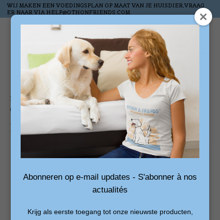
WIJ MAKEN EEN VOEDINGSPLAN OP MAAT VAN JE HUISDIER,VRAAG
ER NAAR VIA
HELP@OTHONFRIENDS.COM
Verlanglijst
Winkelw
Home
/
Othon&Friends Natural worst Eend en Lam 800gram
Product image slideshow Items
Abonneren op e-mail updates - S'abonner à nos
actualités
Krijg als eerste toegang tot onze nieuwste producten,