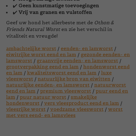
✔️
Geen kunstmatige toevoegingen
✔️
Vrij van granen en vulstoffen
Geef uw hond het allerbeste met de
Othon &
Friends Natural Worst
en zie het verschil in
vitaliteit en vreugde!
ambachtelijke worst
/
eenden- en lamworst
/
eiwitrijke worst eend en lam
/
gezonde eenden- en
lamsworst
/
graanvrije eenden- en lamsworst
/
grootverpakking eend en lam
/
hondenworst eend
en lam
/
kwaliteitsworst eend en lam
/
luxe
vleesworst
/
natuurlijke bron van eiwitten
/
natuurlijke eenden- en lamsworst
/
natuurworst
eend en lam
/
premium vleesworst
/
puur eend en
lam
/
puur natuur worst
/
smakelijke
hondenworst
/
vers vleesproduct eend en lam
/
vleesrijke worst
/
voedzame vleesworst
/
worst
met vers eend- en lamsvlees