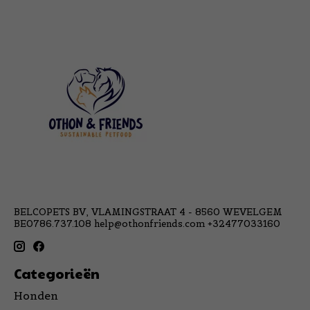
BELCOPETS BV, VLAMINGSTRAAT 4 - 8560 WEVELGEM
BE0786.737.108
help@othonfriends.com
+32477033160
Categorieën
Honden