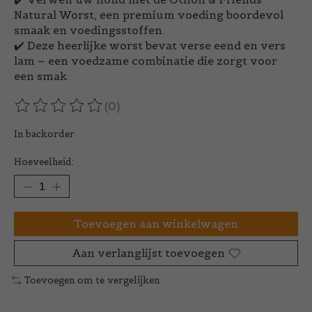
Natural Worst, een premium voeding boordevol
smaak en voedingsstoffen.
✔️ Deze heerlijke worst bevat verse eend en vers
lam – een voedzame combinatie die zorgt voor
een smak
(0)
De beoordeling van dit product is
0
van de 5
In backorder
Hoeveelheid:
Toevoegen aan winkelwagen
Aan verlanglijst toevoegen
Toevoegen om te vergelijken