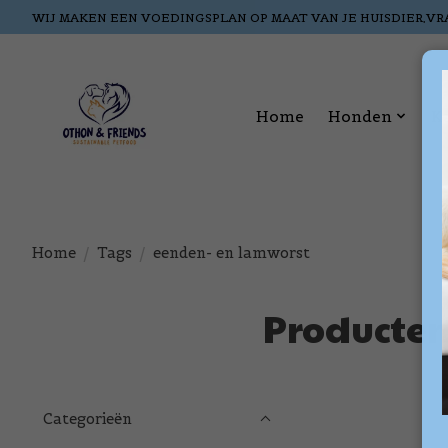
WIJ MAKEN EEN VOEDINGSPLAN OP MAAT VAN JE HUISDIER,VR
Home
Honden
K
Home
/
Tags
/
eenden- en lamworst
Producten
Categorieën