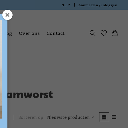
NL
Aanmelden / Inloggen
Blog
Over ons
Contact
n lamworst
Sorteren op
Nieuwste producten
cten