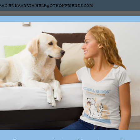
AAG ER NAAR VIA
HELP@OTHONFRIENDS.COM
atten
Paarden
Nieuw
Sale
Cadeaubonnen
 getagd met eenden- e
2 produ