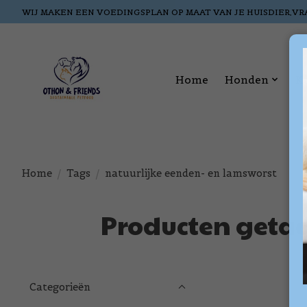
WIJ MAKEN EEN VOEDINGSPLAN OP MAAT VAN JE HUISDIER,VR
Home
Honden
K
Home
/
Tags
/
natuurlijke eenden- en lamsworst
Producten getag
Categorieën