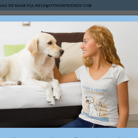
AAG ER NAAR VIA
HELP@OTHONFRIENDS.COM
atten
Paarden
Nieuw
Sale
Cadeaubonnen
d met natuurlijke eend
2 produ