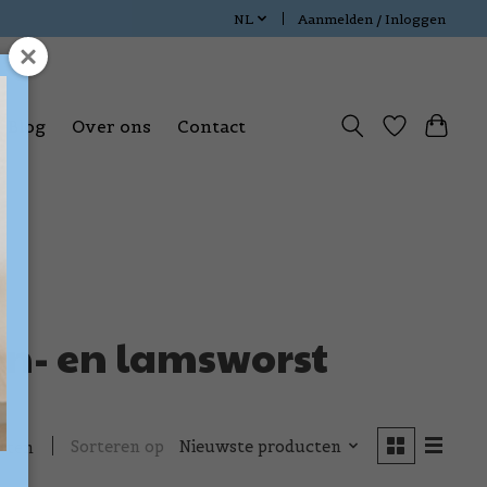
NL
Aanmelden / Inloggen
Blog
Over ons
Contact
en- en lamsworst
Sorteren op
Nieuwste producten
cten