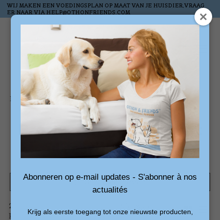
WIJ MAKEN EEN VOEDINGSPLAN OP MAAT VAN JE HUISDIER,VRAAG
ER NAAR VIA
HELP@OTHONFRIENDS.COM
Verlanglijst
Winkelw
Home
/
Tags
/
vleesrijke worst
Producten getagd met
vleesrijke worst
Abonneren op e-mail updates - S'abonner à nos
Filters weergeven
actualités
2
Sorteren
Nieuwste
Krijg als eerste toegang tot onze nieuwste producten,
producten
op
producten