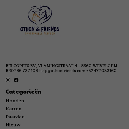
BELCOPETS BV, VLAMINGSTRAAT 4 - 8560 WEVELGEM
BE0786.737.108
help@othonfriends.com
+32477033160
Categorieën
Honden
Katten
Paarden
Nieuw