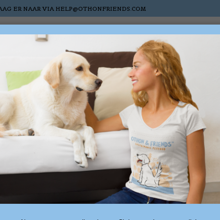
AAG ER NAAR VIA
HELP@OTHONFRIENDS.COM
s
Cats
Horses
Nieuw
Sale
Gift cards
cts tagged with omega-