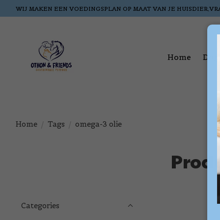
WIJ MAKEN EEN VOEDINGSPLAN OP MAAT VAN JE HUISDIER,VR
Home
Dog
Home
/
Tags
/
omega-3 olie
Produ
Categories