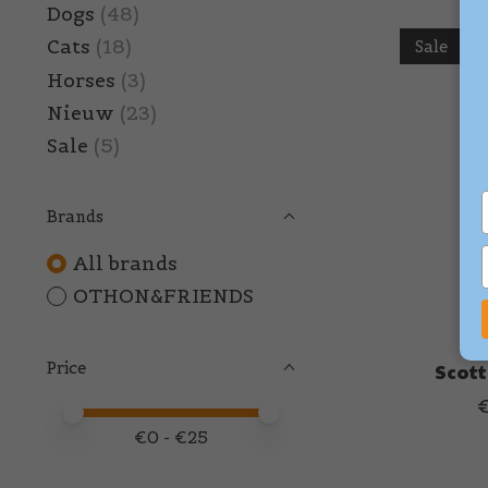
Dogs
(48)
Cats
(18)
Sale
Horses
(3)
Nieuw
(23)
Sale
(5)
Brands
All brands
OTHON&FRIENDS
Price
Scott
Price minimum value
Price maximum value
€
0
- €
25