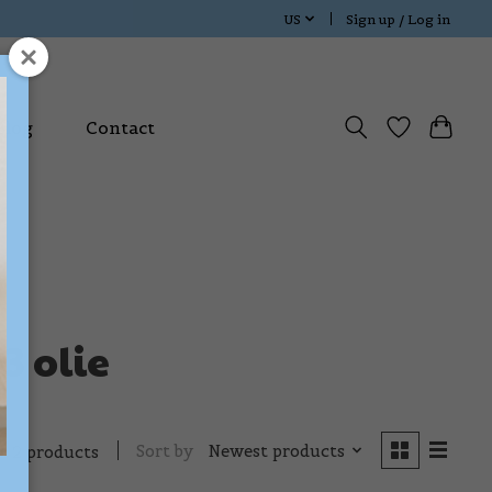
US
Sign up / Log in
Blog
Contact
3 olie
Sort by
Newest products
2 products